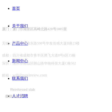
首页
关于我们
厦门：厦门市湖里区高崎北路428号1005室
产品中心
无锡：无锡市高浪东路508号华发传感大厦B座23楼
成都：四川省成都市青羊区腾飞大道8号n区15栋
新闻中心
深圳：深圳市南山区朗山路华翰科技大厦C栋502
will@ruixinview.co
m
邮箱：
加固平板
联系我们
Reinforced slab
人才招聘
微信公众号