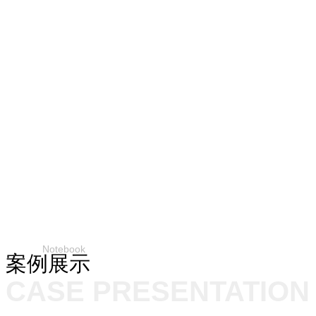
支持8G显存
2K高清视频
机械稳定可靠
笔记本
标准Type-A卡
Notebook
案例展示
CASE PRESENTATION