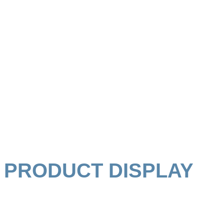
采用自主设计的国产 BF2002 高性能图形处理器；采用16nm FinFET
OpenCL1.2、Vulkan1.1标准接口；板卡满载功耗低至5W；支持DD
存；支持高清视频编解码，支持2K高清视频输出；支持多种视频输
Type-A卡；适用于桌面办公、工业控制、服务器等领域；可选 VGA 或 
BF2002 MXM显卡产品
—
PRODUCT DISPLAY
高性能图形处理器
功耗低至5W