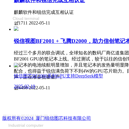
麒麟软件和锐信完成互相认证
云终端
麒麟软件和锐信完成互相认证
Cloud terminal
넶
1711
2022-05-11
锐信视图BF2001 + 飞腾D2000，助力信创笔记
经过三个多月的联合调试，全球知名的数码厂商亿道集团搭载飞
BF2001 GPU的笔记本上线。经过测试，较于以往的
笔记本的电池续航明显增加，并且笔记本的发热量明显降
配合，也得益于锐信满负荷下不到4W的GPU芯片助力。
锐信图芯BF2000系列GPU支持DeepSeek模型
声，正在准备批量量产。
2025-02-19
넶
4498
2022-05-11
工控机
厦门锐信图芯科技有限公司
版权所有©2024 
厦门锐信图芯科技有限公司
Industrial computer