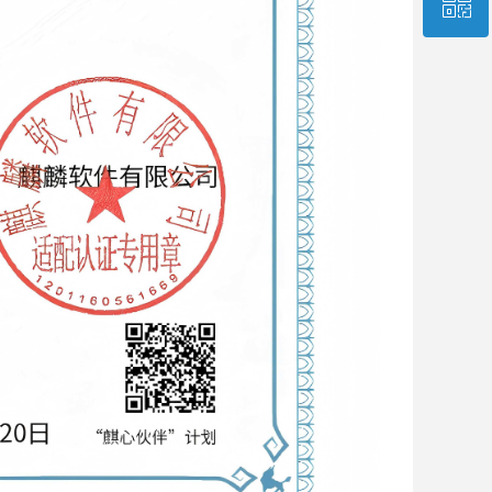
ꀥ
回到顶部
微信公众号