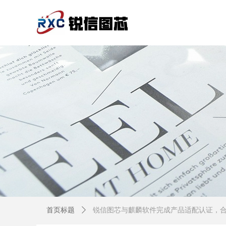
首页标题
ꄲ
锐信图芯与麒麟软件完成产品适配认证，