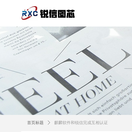
首页标题
ꄲ
麒麟软件和锐信完成互相认证